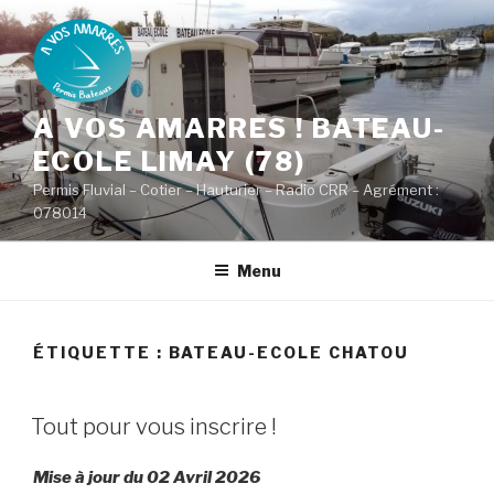
Aller
au
contenu
principal
A VOS AMARRES ! BATEAU-
ECOLE LIMAY (78)
Permis Fluvial – Cotier – Hauturier – Radio CRR – Agrément :
078014
Menu
ÉTIQUETTE : BATEAU-ECOLE CHATOU
PUBLIÉ
Tout pour vous inscrire !
LE
Mise à jour du 02 Avril 2026